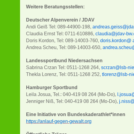
Weitere Beratungsstellen:
Deutscher Alpenverein / JDAV
Andi Geiß Tel: 089-44900-198,
andreas.geiss@jda
Claudia Ernst Tel: 0711-610886,
claudia@jdav-bw
Doris Kordon, Tel: 089-14003-760,
doris.kordon@ 
Andrea Scheu, Tel: 089-14003-650,
andrea.scheu
Landessportbund Niedersachsen
Sabrina Crzan Tel: 0511-1268 264,
scrzan
@lsb-ni
Thekla Lorenz, Tel: 0511-1268 252,
tlorenz@lsb-n
Hamburger Sportbund
Leila Josua, Tel.: 040-419 08 264 (Mo-Do),
l.josua
Jenniger Niß, Tel: 040-419 08 264 (Mo-Do),
j.niss
Eine Initiative von Bundeskaderathlet*innen
https://anlauf-gegen-gewalt.org