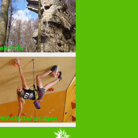
els-Info
AV-Kletteranlagen