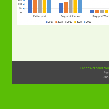
Landesverband Nord
Pei
305