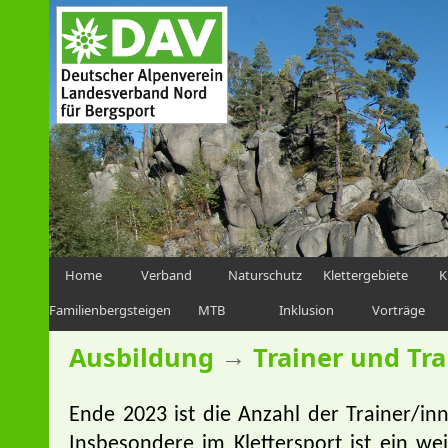
Home
Verband
Naturschutz
Klettergebiete
K
Familienbergsteigen
MTB
Inklusion
Vorträge
→
Ausbildung
Trainer und Tr
Ende 2023 ist die Anzahl der Trainer/in
Insbesondere im Klettersport ist ein we