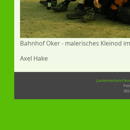
Bahnhof Oker - malerisches Kleinod im
Axel Hake
Landesverband Nord
Pei
305