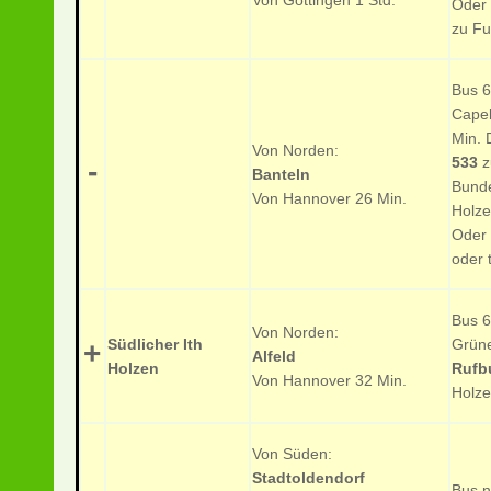
Von Göttingen 1 Std.
Oder 
zu Fu
Bus 
Cape
Min.
Von Norden:
533
z
-
Banteln
Bunde
Von Hannover 26 Min.
Holze
Oder 
oder 
Bus 6
Von Norden:
Südlicher Ith
Grüne
+
Alfeld
Holzen
Rufb
Von Hannover 32 Min.
Holze
Von Süden:
Stadtoldendorf
Bus n