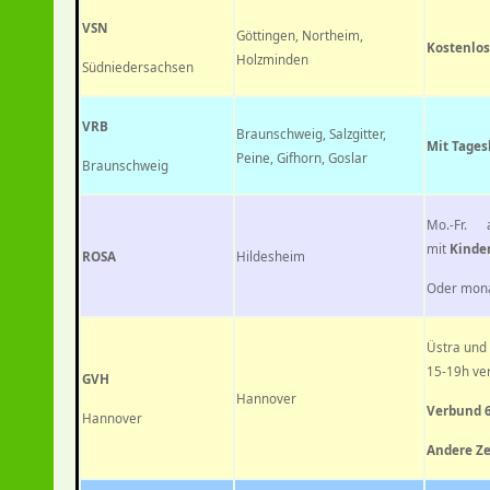
VSN
Göttingen, Northeim,
Kostenlos
Holzminden
Südniedersachsen
VRB
Braunschweig, Salzgitter,
Mit Tages
Peine, Gifhorn, Goslar
Braunschweig
Mo.-Fr.
mit
Kinder
ROSA
Hildesheim
Oder mona
Üstra und
15-19h ver
GVH
Hannover
Verbund 6
Hannover
Andere Ze