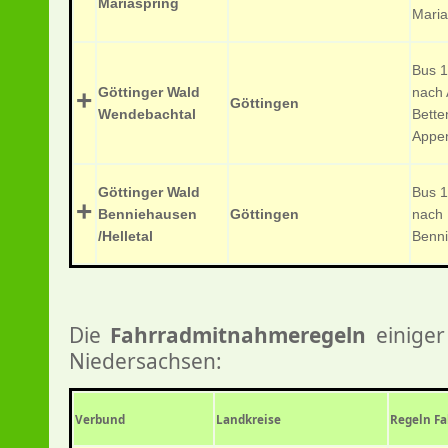
Mariaspring
Maria
Bus 1
Göttinger Wald
nach 
+
Göttingen
Wendebachtal
Bette
Appe
Göttinger Wald
Bus 1
+
Benniehausen
Göttingen
nach
/Helletal
Benn
Die
Fahrradmitnahmeregeln
einiger
Niedersachsen:
Verbund
Landkreise
Regeln F