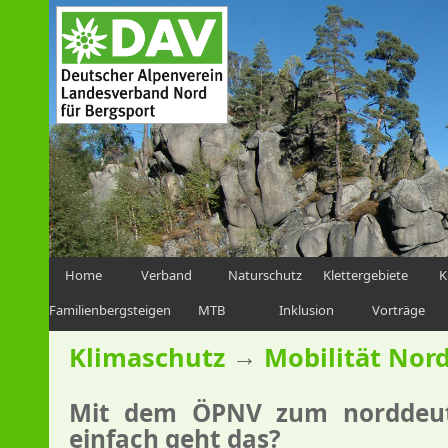
Home
Verband
Naturschutz
Klettergebiete
K
Familienbergsteigen
MTB
Inklusion
Vorträge
→
Klimaschutz
Mobilität Nor
Mit dem ÖPNV zum norddeuts
einfach geht das?