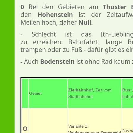
0
Bei den Gebieten am
Thüster 
den
Hohenstein
ist der Zeitaufw
Meilen hoch, daher
Null.
-
Schlecht ist das Ith-Liebling
zu erreichen: Bahnfahrt, lange B
trampen oder zu Fuß - dafür gibt es e
-
Auch
Bodenstein
ist ohne Rad kaum 
Zielbahnhof,
Zeit vom
Bus
Gebiet
Startbahnhof
bahnh
o
Variante 1:
Bus n
Voldagsen
oder
Osterwald