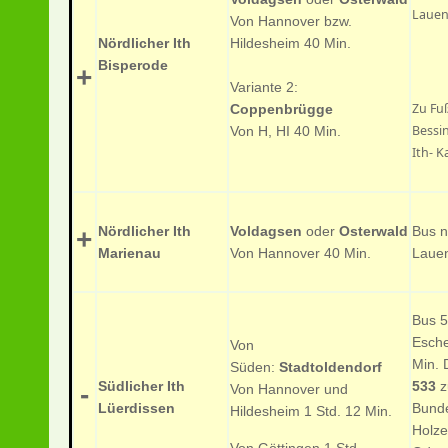
Lauen
Von Hannover bzw.
Nördlicher Ith
Hildesheim 40 Min.
Bisperode
+
Variante 2:
Zu Fu
Coppenbrügge
Bessi
Von H, HI 40 Min.
Ith-
Nördlicher Ith
Voldagsen
oder
Osterwald
Bus 
+
Marienau
Von Hannover 40 Min.
Lauen
Bus 
Esch
Von
Min.
Süden:
Stadtoldendorf
Südlicher Ith
533
z
-
Von Hannover und
Lüerdissen
Bunde
Hildesheim
1 Std. 12 Min.
Holze