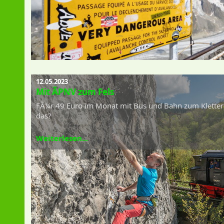
12.05.2023
Mit ÃPNV zum Fels
FÃ¼r 49 Euro im Monat mit Bus und Bahn zum Klettern 
das?
Weiterlesen...