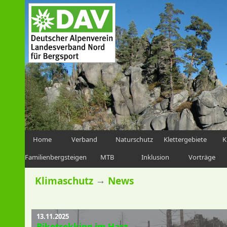
Home
Verband
Naturschutz
Klettergebiete
K
Familienbergsteigen
MTB
Inklusion
Vorträge
→
Klimaschutz
News
13.11.2025
Biketrekking im Harz