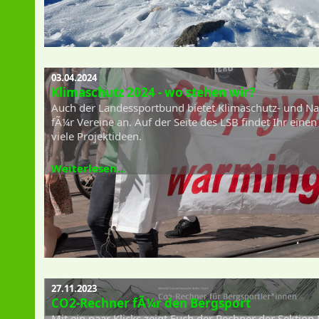
03.04.2024
Klimaschutz 2024 - wo stehen wir?
Auch der Landessportbund bietet Klimaschutz- und Na
fÃ¼r Vereine an. Auf der Seite des LSB findet Ihr ein
viele Projektideen.
Weiterlesen...
27.11.2023
CO2-Rechner fÃ¼r den Bergsport
Mit ein paar Klicks zeigt Euch der Rechner der Sekti