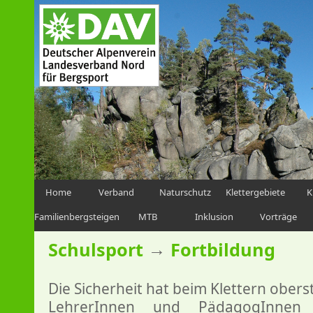
Home
Verband
Naturschutz
Klettergebiete
K
Familienbergsteigen
MTB
Inklusion
Vorträge
→
Schulsport
Fortbildung
Die Sicherheit hat beim Klettern oberst
LehrerInnen und PädagogInnen 