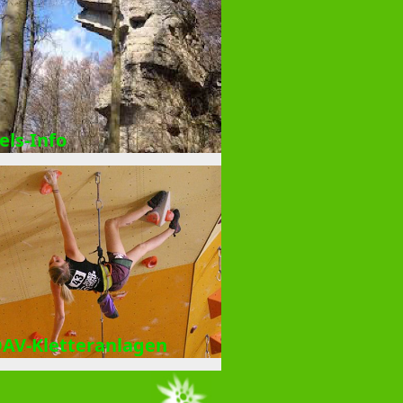
els-Info
AV-Kletteranlagen